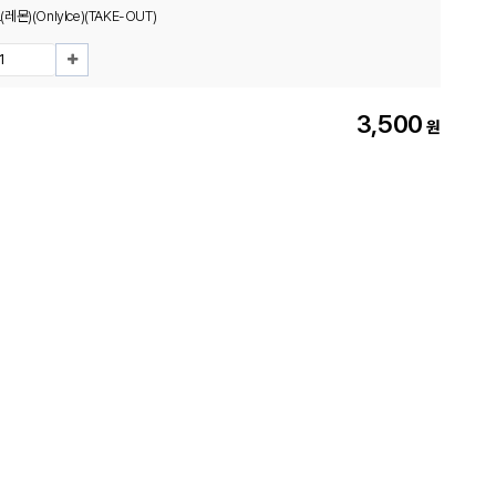
)(OnlyIce)(TAKE-OUT)
3,500
원