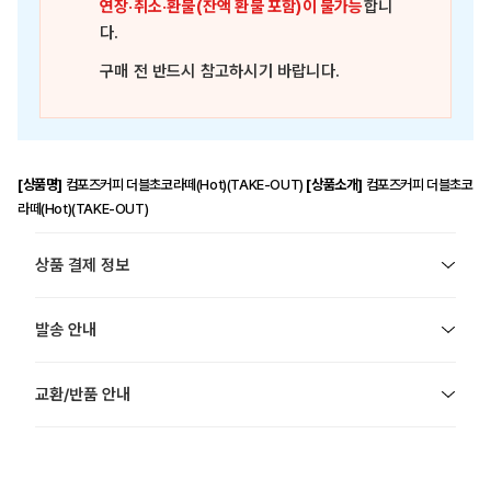
연장·취소·환불(잔액 환불 포함)이 불가능
합니
다.
구매 전 반드시 참고하시기 바랍니다.
[상품명]
컴포즈커피 더블초코라떼(Hot)(TAKE-OUT)
[상품소개]
컴포즈커피 더블초코
라떼(Hot)(TAKE-OUT)
상품 결제 정보
발송 안내
교환/반품 안내