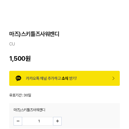
마즈)스키틀즈사워캔디
CU
1,500원
카카오톡 채널 추가하고
소식
받기!
유효기간 :
30일
마즈)스키틀즈사워캔디