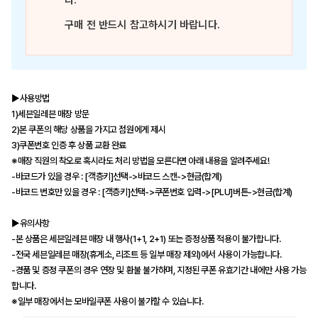
다.
구매 전 반드시 참고하시기 바랍니다.
▶사용방법
1)세븐일레븐 매장 방문
2)본 쿠폰의 해당 상품을 가지고 점원에게 제시
3)쿠폰번호 인증 후 상품 교환 완료
※매장 직원의 착오로 혹시라도 처리 방법을 모른다면 아래 내용을 알려주세요!
-바코드가 있을 경우 : [객층키]선택->바코드 스캔->현금(합계)
-바코드 번호만 있을 경우 : [객층키]선택->쿠폰번호 입력->[PLU]버튼->현금(합계)
▶유의사항
-본 상품은 세븐일레븐 매장 내 행사(1+1, 2+1) 또는 증정상품 적용이 불가합니다.
-전국 세븐일레븐 매장(휴게소, 리조트 등 일부 매장 제외)에서 사용이 가능합니다.
-경품 및 증정 쿠폰의 경우 연장 및 환불 불가하며, 지정된 쿠폰 유효기간 내에만 사용 가능
합니다.
※일부 매장에서는 모바일쿠폰 사용이 불가할 수 있습니다.