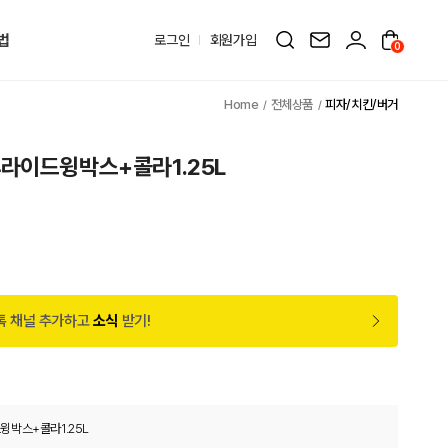
법
로그인
회원가입
0
전체상품
피자/치킨/버거
라이드윙박스+콜라1.25L
톡 채널 추가하고
소식
받기!
윙박스+콜라1.25L