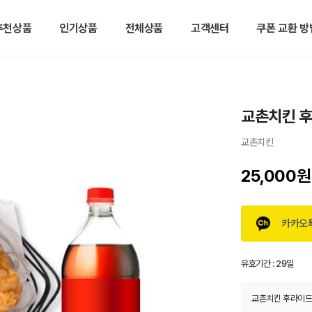
추천상품
인기상품
전체상품
고객센터
쿠폰 교환 방
교촌치킨 후
교촌치킨
25,000원
카카오
유효기간 :
29일
교촌치킨 후라이드