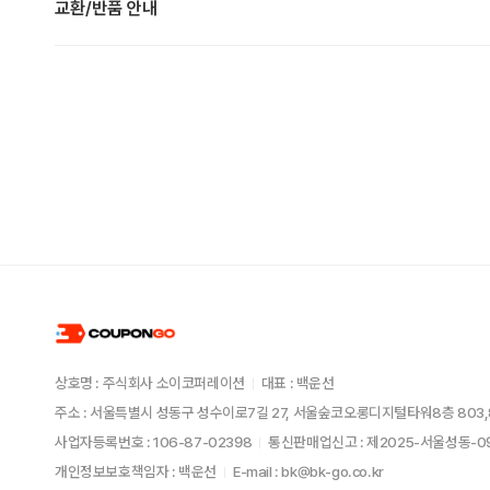
교환/반품 안내
상호명 : 주식회사 소이코퍼레이션
대표 : 백운선
주소 : 서울특별시 성동구 성수이로7길 27, 서울숲코오롱디지털타워8층 803,
사업자등록번호 : 106-87-02398
통신판매업신고 : 제2025-서울성동-
개인정보보호책임자 : 백운선
E-mail : bk@bk-go.co.kr