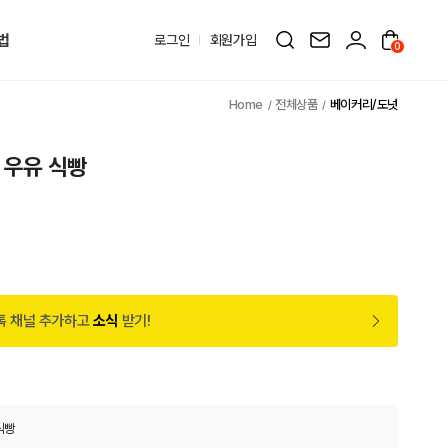
법
로그인
회원가입
0
전체상품
베이커리/도넛
 우유 식빵
톡 채널 추가하고
소식
받기!
식빵