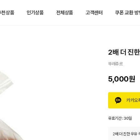
추천상품
인기상품
전체상품
고객센터
쿠폰 교환 방
2배 더 진한
뚜레쥬르
5,000원
카카오
유효기간 :
30일
2배 더 진한 우유 