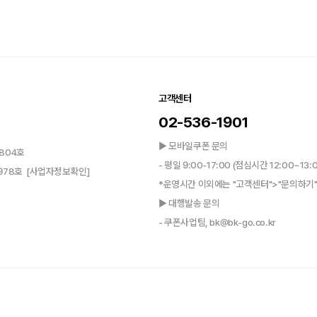
고객센터
02-536-1901
▶ 모바일쿠폰 문의
804호
- 평일 9:00-17:00 (점심시간 12:00~13:
0978호
[사업자정보확인]
*운영시간 이외에는 "고객센터">"문의하기"
▶ 대행발송 문의
- 쿠폰사업팀, bk@bk-go.co.kr