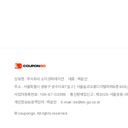
상호명 : 주식회사 소이코퍼레이션
대표 : 백운선
주소 : 서울특별시 성동구 성수이로7길 27, 서울숲코오롱디지털타워8층 803,
사업자등록번호 : 106-87-02398
통신판매업신고 : 제2025-서울성동-
개인정보보호책임자 : 백운선
E-mail : bk@bk-go.co.kr
© coupongo. All rights reserved.