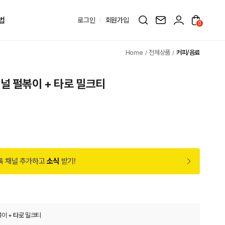
법
로그인
회원가입
0
전체상품
커피/음료
널 펄볶이 + 타로 밀크티
톡 채널 추가하고
소식
받기!
이 + 타로 밀크티