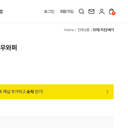
법
로그인
회원가입
0
전체상품
피자/치킨/버거
새우와퍼
톡 채널 추가하고
소식
받기!
퍼