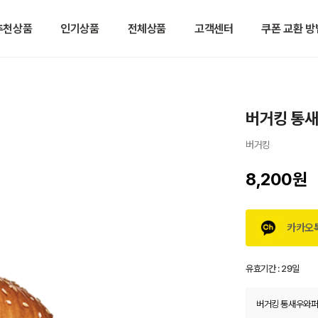
추천상품
인기상품
전체상품
고객센터
쿠폰 교환 방
버거킹 통
버거킹
8,200원
카카오
유효기간 :
29일
버거킹 통새우와