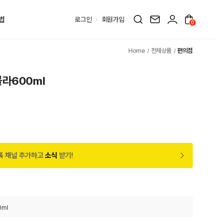
법
로그인
회원가입
0
전체상품
편의점
라600ml
톡 채널 추가하고
소식
받기!
ml