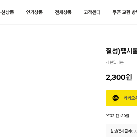
추천상품
인기상품
전체상품
고객센터
쿠폰 교환 방
칠성)펩시콜
세븐일레븐
2,300원
카카오
유효기간 :
30일
칠성)펩시콜라600