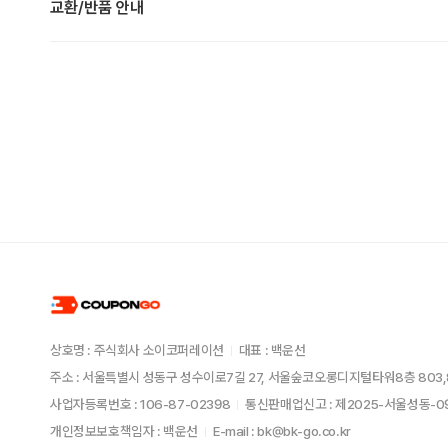
교환/반품 안내
상호명 : 주식회사 소이코퍼레이션
대표 : 백운선
주소 : 서울특별시 성동구 성수이로7길 27, 서울숲코오롱디지털타워8층 803,
사업자등록번호 : 106-87-02398
통신판매업신고 : 제2025-서울성동-
개인정보보호책임자 : 백운선
E-mail : bk@bk-go.co.kr