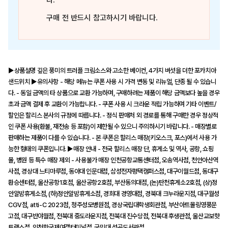
다.
구매 전 반드시 참고하시기 바랍니다.
▶상품설명 깊은 풍미의 트러플 크림소스와 고소한 베이컨, 4가지 버섯을 더한 포카치아
샌드위치 ▶유의사항 - 해당 메뉴는 쿠폰 사용 시 가격 변동 및 리뉴얼, 단종 될 수 있습니
다. - 동일 금액의 타 상품으로 교환 가능하며, 구매하려는 제품이 해당 금액보다 높을 경우
초과 금액 결제 후 교환이 가능합니다. - 쿠폰 사용 시 크라운 적립 가능하며 기타 이벤트/
할인은 할리스 본사의 규정에 따릅니다. - 정식 판매처 외 경로를 통해 구매한 경우 정상적
인 쿠폰 사용(환불, 재전송 등 포함)이 제한될 수 있으니 주의하시기 바랍니다. - 매장별로
판매하는 제품이 다를 수 있습니다. - 본 쿠폰은 할리스 매장(키오스크, 포스)에서 사용 가
능한 형태의 쿠폰입니다. ▶매장 안내 - 전국 할리스 매장 단, 휴게소 및 역사, 공항, 쇼핑
몰, 병원 등 특수 매장 제외 - 사용불가 매장 인천공항교통센터점, 오송역사점, 천안아산역
사점, 경상대 느티마루점, 동아대 인문대점, 삼성전자평택캠퍼스점, 대구이월드점, 동대구
환승센터점, 울산공항1호점, 울산공항2호점, 부산동의대점, (논)탄천휴게소2호점, (상)정
안알밤휴게소점, (하)정안알밤휴게소점, 경희대 경영대점, 경북대 크누라운지점, 대구월성
CGV점, atti-C 2023점, 청주성모병원점, 경상국립대학생회관점, 부산아트몰링영풍문
고점, 대구반야월점, 전북대 중도라운지점, 전북대 진수당점, 전북대 후생관점, 울산교보핫
트랙스점, 인천항국제여객터미널점, 국민대 성곡도서관점