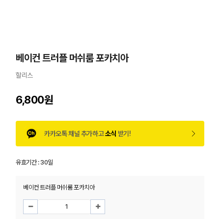
베이컨 트러플 머쉬룸 포카치아
할리스
6,800원
카카오톡 채널 추가하고
소식
받기!
유효기간 :
30일
베이컨 트러플 머쉬룸 포카치아