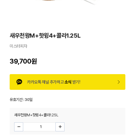
새우천왕M+핫윙4+콜라1.25L
미스터피자
39,700원
카카오톡 채널 추가하고
소식
받기!
유효기간 :
30일
새우천왕M+핫윙4+콜라1.25L