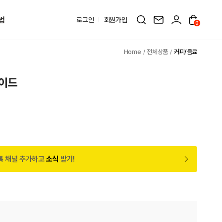
법
로그인
회원가입
0
전체상품
커피/음료
이드
톡 채널 추가하고
소식
받기!