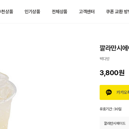
추천상품
인기상품
전체상품
고객센터
쿠폰 교환 방
깔라만시에
빽다방
3,800원
카카오
유효기간 :
30일
깔라만시에이드