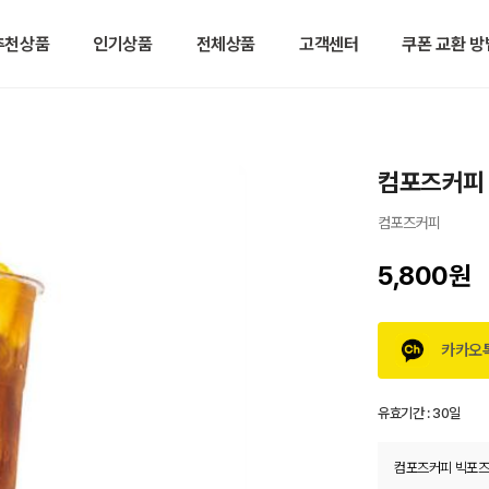
추천상품
인기상품
전체상품
고객센터
쿠폰 교환 방
컴포즈커피 
컴포즈커피
5,800원
카카오
유효기간 :
30일
컴포즈커피 빅포즈아망