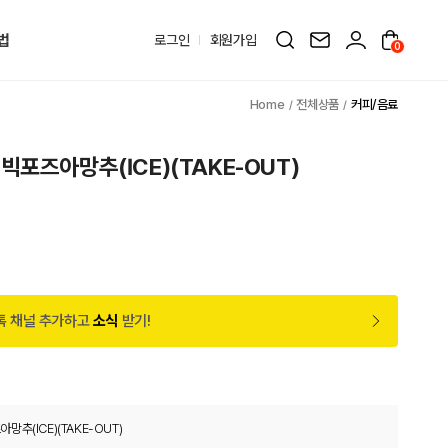
법
로그인
회원가입
0
전체상품
커피/음료
빅포즈아망추(ICE)(TAKE-OUT)
톡 채널 추가하고
소식
받기!
추(ICE)(TAKE-OUT)