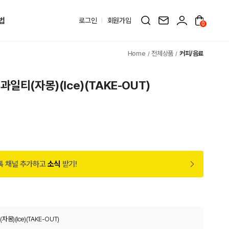
법
로그인
회원가입
0
전체상품
커피/음료
일티(자몽)(Ice)(TAKE-OUT)
톡 채널 추가하고
소식
받기!
)(Ice)(TAKE-OUT)