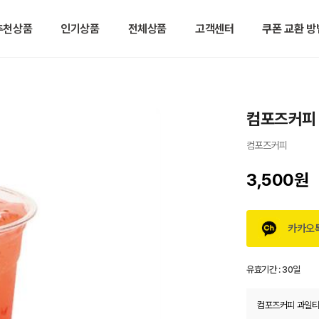
추천상품
인기상품
전체상품
고객센터
쿠폰 교환 방
컴포즈커피 과
컴포즈커피
3,500원
카카오
유효기간 :
30일
컴포즈커피 과일티(자몽