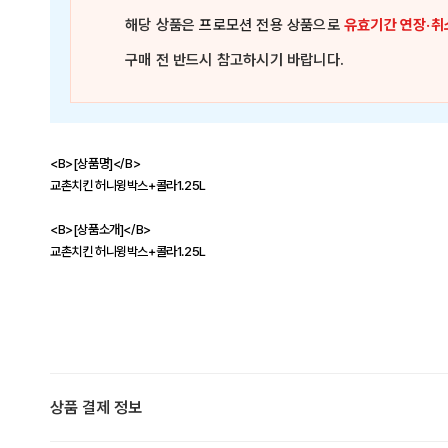
해당 상품은
프로모션 전용 상품
으로
유효기간 연장·취
구매 전 반드시 참고하시기 바랍니다.
<B>[상품명]</B>
교촌치킨 허니윙박스+콜라1.25L
<B>[상품소개]</B>
교촌치킨 허니윙박스+콜라1.25L
상품 결제 정보