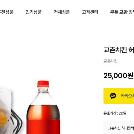
추천상품
인기상품
전체상품
고객센터
쿠폰 교환 방
교촌치킨 허
교촌치킨
25,000원
카카오
유효기간 :
29일
교촌치킨 허니윙박스