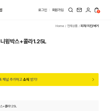
법
로그인
회원가입
0
전체상품
피자/치킨/버거
니윙박스+콜라1.25L
톡 채널 추가하고
소식
받기!
+콜라1.25L