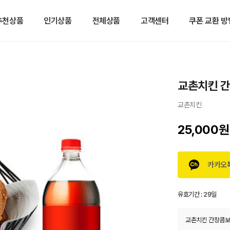
추천상품
인기상품
전체상품
고객센터
쿠폰 교환 방
교촌치킨 간
교촌치킨
25,000원
카카오
유효기간 :
29일
교촌치킨 간장콤보+