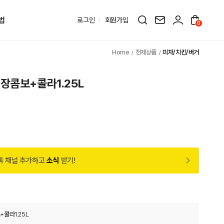
법
로그인
회원가입
0
전체상품
피자/치킨/버거
장콤보+콜라1.25L
톡 채널 추가하고
소식
받기!
콜라1.25L