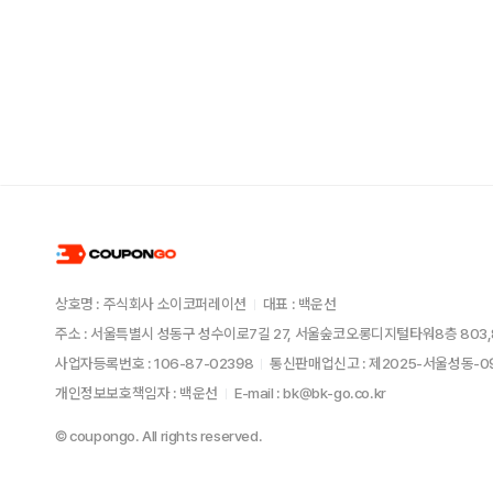
상호명 : 주식회사 소이코퍼레이션
대표 : 백운선
주소 : 서울특별시 성동구 성수이로7길 27, 서울숲코오롱디지털타워8층 803,
사업자등록번호 : 106-87-02398
통신판매업신고 : 제2025-서울성동-
개인정보보호책임자 : 백운선
E-mail : bk@bk-go.co.kr
© coupongo. All rights reserved.