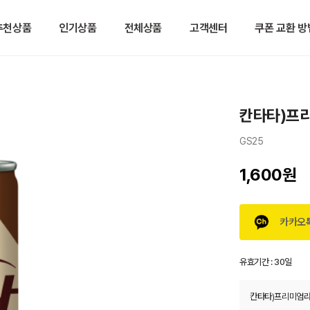
추천상품
인기상품
전체상품
고객센터
쿠폰 교환 방
칸타타)프
GS25
1,600원
카카오
유효기간 :
30일
칸타타)프리미엄라