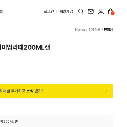
법
로그인
회원가입
0
전체상품
편의점
리미엄라떼200ML캔
톡 채널 추가하고
소식
받기!
떼200ML캔