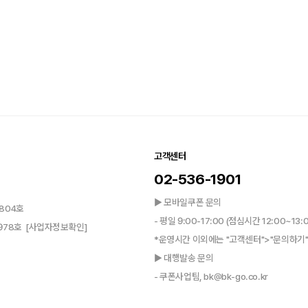
고객센터
02-536-1901
▶ 모바일쿠폰 문의
804호
- 평일 9:00-17:00 (점심시간 12:00~13:
0978호
[사업자정보확인]
*운영시간 이외에는 "고객센터">"문의하기"
▶ 대행발송 문의
- 쿠폰사업팀, bk@bk-go.co.kr