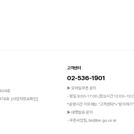
고객센터
02-536-1901
▶ 모바일쿠폰 문의
804호
- 평일 9:00-17:00 (점심시간 12:00~13:
0978호
[사업자정보확인]
*운영시간 이외에는 "고객센터">"문의하기"
▶ 대행발송 문의
- 쿠폰사업팀, bk@bk-go.co.kr