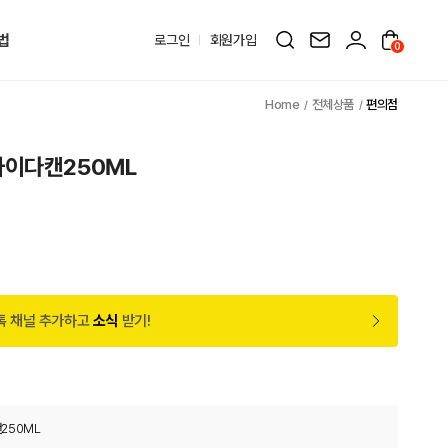
법
로그인
회원가입
0
전체상품
편의점
사이다캔250ML
톡 채널 추가하고
소식
받기!
250ML