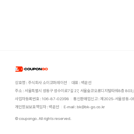
상호명 : 주식회사 소이코퍼레이션
대표 : 백운선
주소 : 서울특별시 성동구 성수이로7길 27, 서울숲코오롱디지털타워8층 803,
사업자등록번호 : 106-87-02398
통신판매업신고 : 제2025-서울성동-
개인정보보호책임자 : 백운선
E-mail : bk@bk-go.co.kr
© coupongo. All rights reserved.