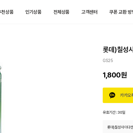
추천상품
인기상품
전체상품
고객센터
쿠폰 교환 방
롯데)칠성
GS25
1,800원
카카오
유효기간 :
30일
롯데)칠성사이다캔