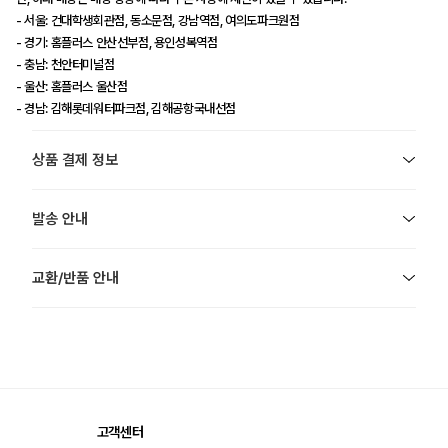
- 서울: 건대학생회관점, 동소문점, 강남역점, 여의도파크원점
- 경기: 홈플러스 안산선부점, 용인성복역점
- 충남: 천안터미널점
- 울산: 홈플러스 울산점
- 경남: 김해롯데워터파크점, 김해공항국내선점
상품 결제 정보
발송 안내
교환/반품 안내
고객센터