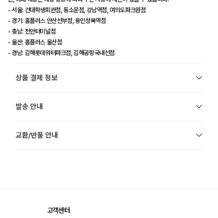
- 서울: 건대학생회관점, 동소문점, 강남역점, 여의도파크원점
- 경기: 홈플러스 안산선부점, 용인성복역점
- 충남: 천안터미널점
- 울산: 홈플러스 울산점
- 경남: 김해롯데워터파크점, 김해공항국내선점
상품 결제 정보
발송 안내
교환/반품 안내
고객센터