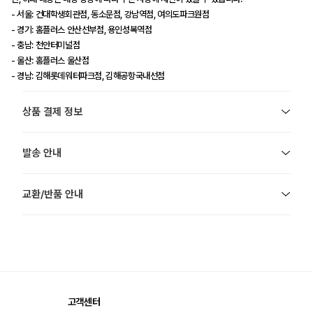
- 서울: 건대학생회관점, 동소문점, 강남역점, 여의도파크원점
- 경기: 홈플러스 안산선부점, 용인성복역점
- 충남: 천안터미널점
- 울산: 홈플러스 울산점
- 경남: 김해롯데워터파크점, 김해공항국내선점
상품 결제 정보
발송 안내
교환/반품 안내
고객센터