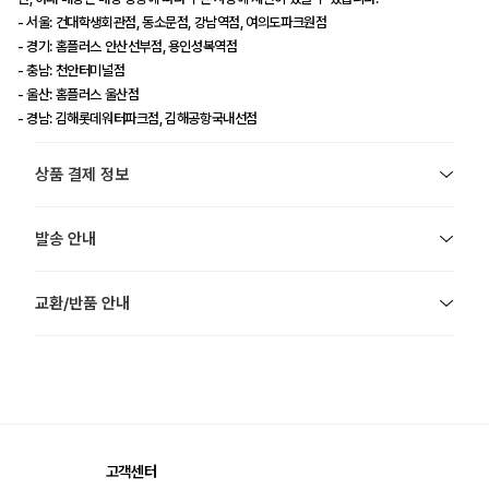
- 서울: 건대학생회관점, 동소문점, 강남역점, 여의도파크원점
- 경기: 홈플러스 안산선부점, 용인성복역점
- 충남: 천안터미널점
- 울산: 홈플러스 울산점
- 경남: 김해롯데워터파크점, 김해공항국내선점
상품 결제 정보
발송 안내
교환/반품 안내
고객센터