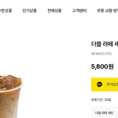
추천상품
인기상품
전체상품
고객센터
쿠폰 교환 방
더블 라떼 
메가MGC커피
5,800원
카카오
유효기간 :
30일
더블 라떼 세트