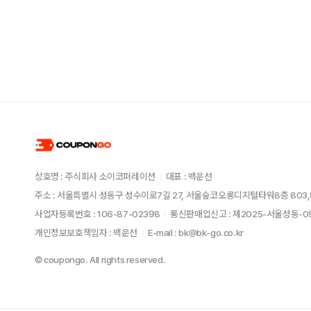
상호명 : 주식회사 소이코퍼레이션
대표 : 백운선
주소 : 서울특별시 성동구 성수이로7길 27, 서울숲코오롱디지털타워8층 803,
사업자등록번호 : 106-87-02398
통신판매업신고 : 제2025-서울성동-
개인정보보호책임자 : 백운선
E-mail : bk@bk-go.co.kr
© coupongo. All rights reserved.