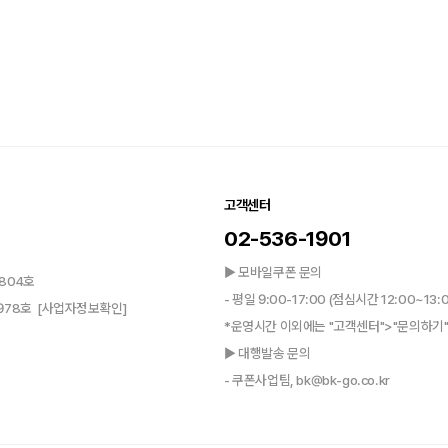
고객센터
02-536-1901
▶ 모바일쿠폰 문의
804호
- 평일 9:00-17:00 (점심시간 12:00~13:
0978호
[사업자정보확인]
*운영시간 이외에는 "고객센터">"문의하기"
▶ 대행발송 문의
- 쿠폰사업팀, bk@bk-go.co.kr