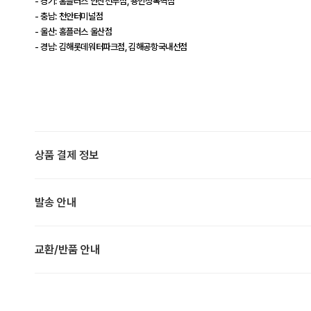
- 경기: 홈플러스 안산선부점, 용인성복역점
- 충남: 천안터미널점
- 울산: 홈플러스 울산점
- 경남: 김해롯데워터파크점, 김해공항국내선점
상품 결제 정보
발송 안내
교환/반품 안내