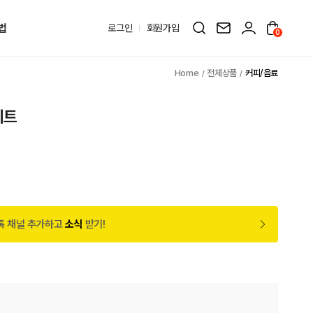
법
로그인
회원가입
0
전체상품
커피/음료
세트
톡 채널 추가하고
소식
받기!