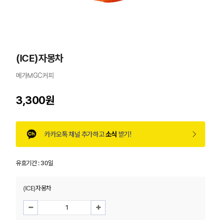
(ICE)자몽차
메가MGC커피
3,300원
카카오톡 채널 추가하고
소식
받기!
유효기간 :
30일
(ICE)자몽차