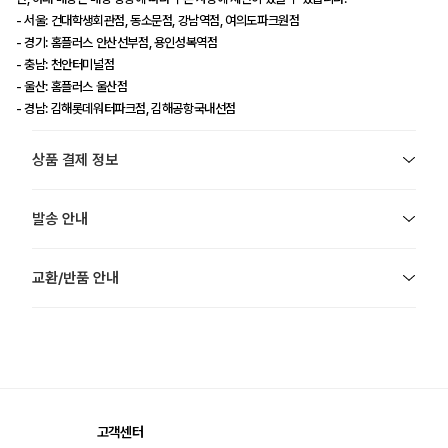
- 서울: 건대학생회관점, 동소문점, 강남역점, 여의도파크원점
- 경기: 홈플러스 안산선부점, 용인성복역점
- 충남: 천안터미널점
- 울산: 홈플러스 울산점
- 경남: 김해롯데워터파크점, 김해공항국내선점
상품 결제 정보
발송 안내
교환/반품 안내
고객센터