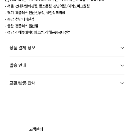
- 서울: 건대학생회관점, 동소문점, 강남역점, 여의도파크원점
- 경기: 홈플러스 안산선부점, 용인성복역점
- 충남: 천안터미널점
- 울산: 홈플러스 울산점
- 경남: 김해롯데워터파크점, 김해공항국내선점
상품 결제 정보
발송 안내
교환/반품 안내
고객센터