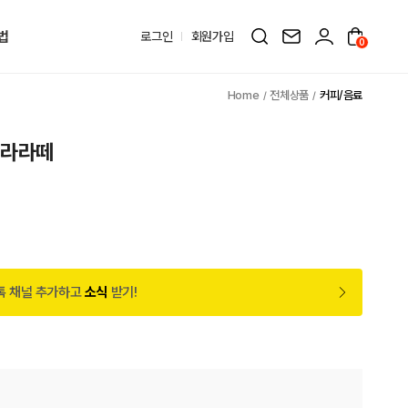
법
로그인
회원가입
0
전체상품
커피/음료
닐라라떼
톡 채널 추가하고
소식
받기!