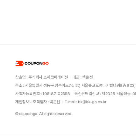
상호명 : 주식회사 소이코퍼레이션
대표 : 백운선
주소 : 서울특별시 성동구 성수이로7길 27, 서울숲코오롱디지털타워8층 803,
사업자등록번호 : 106-87-02398
통신판매업신고 : 제2025-서울성동-
개인정보보호책임자 : 백운선
E-mail : bk@bk-go.co.kr
© coupongo. All rights reserved.