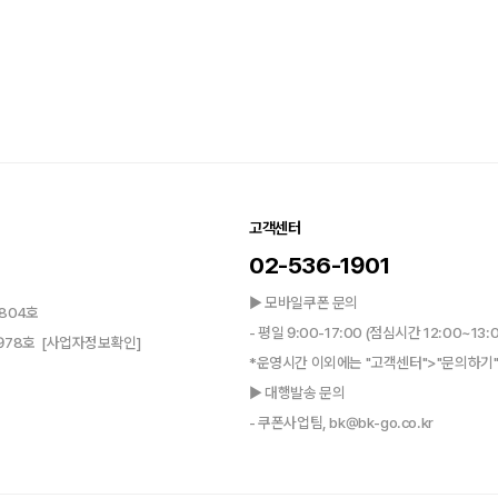
고객센터
02-536-1901
▶ 모바일쿠폰 문의
804호
- 평일 9:00-17:00 (점심시간 12:00~13:
0978호
[사업자정보확인]
*운영시간 이외에는 "고객센터">"문의하기"
▶ 대행발송 문의
- 쿠폰사업팀, bk@bk-go.co.kr