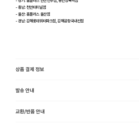
- 경기: 홈플러스 안산선부점, 용인성복역점
- 충남: 천안터미널점
- 울산: 홈플러스 울산점
- 경남: 김해롯데워터파크점, 김해공항국내선점
상품 결제 정보
발송 안내
교환/반품 안내