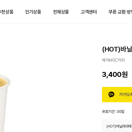
추천상품
인기상품
전체상품
고객센터
쿠폰 교환 방
(HOT)바
메가MGC커피
3,400원
카카오
유효기간 :
30일
(HOT)바닐라라떼