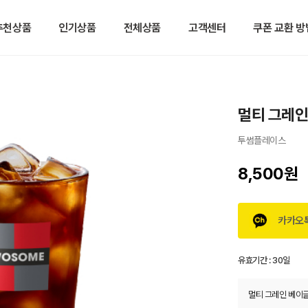
추천상품
인기상품
전체상품
고객센터
쿠폰 교환 방
멀티 그레인
투썸플레이스
8,500원
카카오
유효기간 :
30일
멀티 그레인 베이글