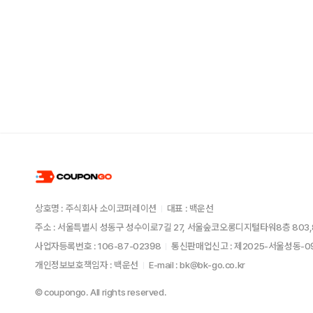
상호명 : 주식회사 소이코퍼레이션
대표 : 백운선
주소 : 서울특별시 성동구 성수이로7길 27, 서울숲코오롱디지털타워8층 803,
사업자등록번호 : 106-87-02398
통신판매업신고 : 제2025-서울성동-
개인정보보호책임자 : 백운선
E-mail : bk@bk-go.co.kr
© coupongo. All rights reserved.