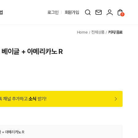
법
로그인
회원가입
0
전체상품
커피/음료
 베이글 + 아메리카노 R
톡 채널 추가하고
소식
받기!
 + 아메리카노 R