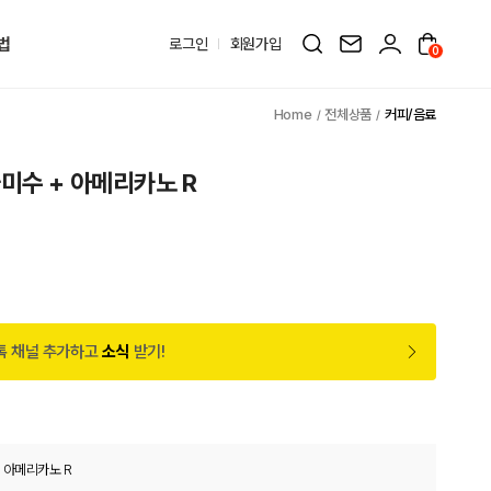
법
로그인
회원가입
0
전체상품
커피/음료
미수 + 아메리카노 R
톡 채널 추가하고
소식
받기!
 아메리카노 R