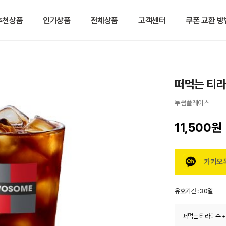
추천상품
인기상품
전체상품
고객센터
쿠폰 교환 방
떠먹는 티라
투썸플레이스
11,500원
카카오
유효기간 :
30일
떠먹는 티라미수 +