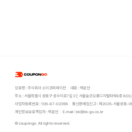
상호명 : 주식회사 소이코퍼레이션
대표 : 백운선
주소 : 서울특별시 성동구 성수이로7길 27, 서울숲코오롱디지털타워8층 803,
사업자등록번호 : 106-87-02398
통신판매업신고 : 제2025-서울성동-
개인정보보호책임자 : 백운선
E-mail : bk@bk-go.co.kr
© coupongo. All rights reserved.