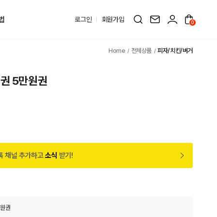
법
로그인
회원가입
0
전체상품
피자/치킨/버거
권 5만원권
원
톡 채널 추가하고
소식
받기!
만원권