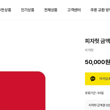
추천상품
인기상품
전체상품
고객센터
쿠폰 교환 방
피자헛 금액
피자헛
50,000
카카오
유효기간 :
30일
피자헛 금액권 5