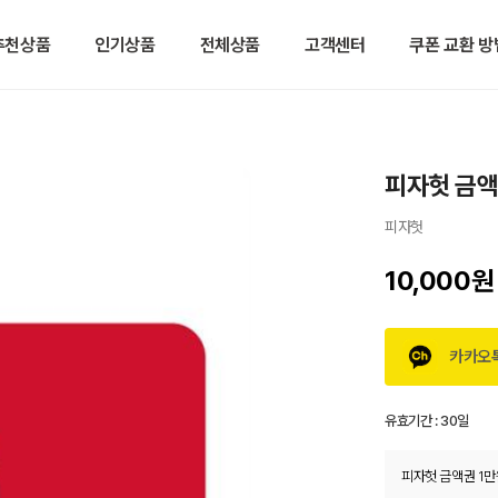
추천상품
인기상품
전체상품
고객센터
쿠폰 교환 방
피자헛 금액
피자헛
10,000원
카카오
유효기간 :
30일
피자헛 금액권 1