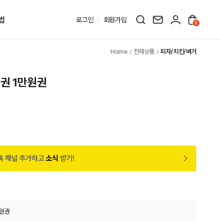
법
로그인
회원가입
0
전체상품
피자/치킨/버거
권 1만원권
톡 채널 추가하고
소식
받기!
만원권