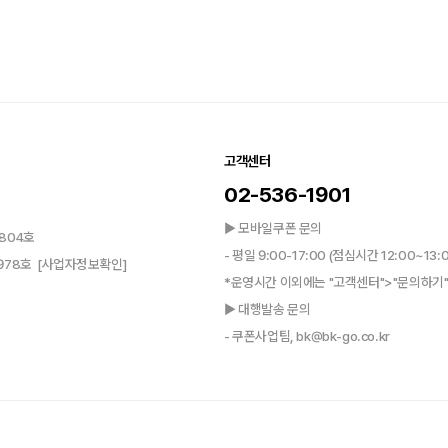
고객센터
02-536-1901
▶ 모바일쿠폰 문의
804호
- 평일 9:00-17:00 (점심시간 12:00~13:
0978호
[사업자정보확인]
*운영시간 이외에는 "고객센터">"문의하기"
▶ 대행발송 문의
- 쿠폰사업팀, bk@bk-go.co.kr