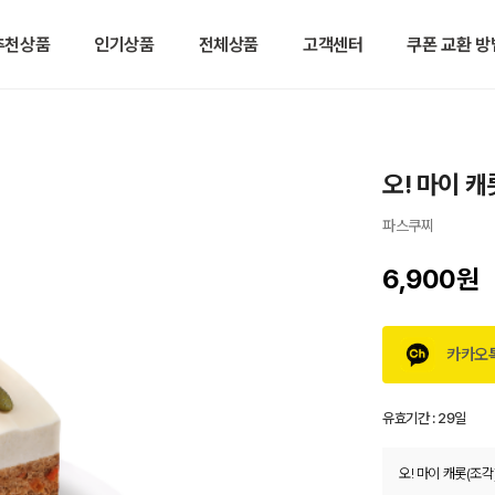
추천상품
인기상품
전체상품
고객센터
쿠폰 교환 방
오! 마이 캐
파스쿠찌
6,900원
카카오
유효기간 :
29일
오! 마이 캐롯(조각