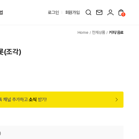
법
로그인
회원가입
0
전체상품
커피/음료
롯(조각)
톡 채널 추가하고
소식
받기!
)