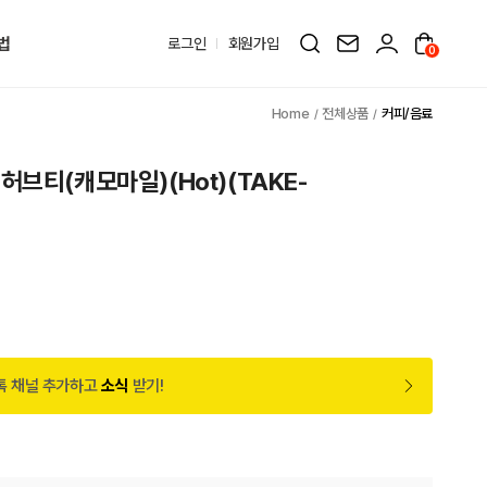
법
로그인
회원가입
0
전체상품
커피/음료
허브티(캐모마일)(Hot)(TAKE-
톡 채널 추가하고
소식
받기!