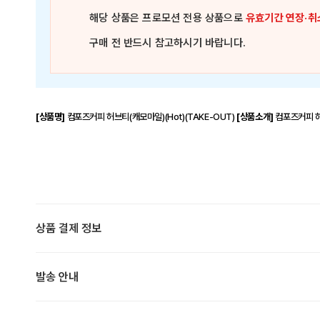
해당 상품은
프로모션 전용 상품
으로
유효기간 연장·취
구매 전 반드시 참고하시기 바랍니다.
[상품명]
컴포즈커피 허브티(캐모마일)(Hot)(TAKE-OUT)
[상품소개]
컴포즈커피 허브
상품 결제 정보
발송 안내