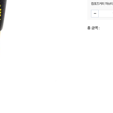
컴포즈커피 허브티(캐
총 금액 :