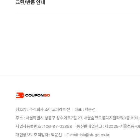
교환/반품 안내
상호명 : 주식회사 소이코퍼레이션
대표 : 백운선
주소 : 서울특별시 성동구 성수이로7길 27, 서울숲코오롱디지털타워8층 803,
사업자등록번호 : 106-87-02398
통신판매업신고 : 제2025-서울성동-
개인정보보호책임자 : 백운선
E-mail : bk@bk-go.co.kr