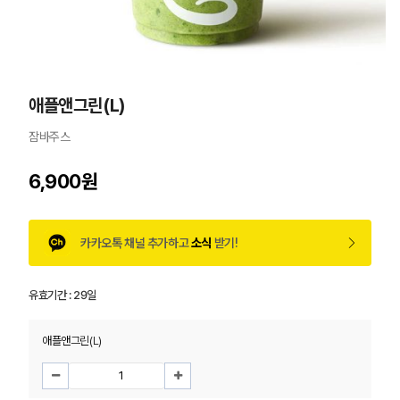
애플앤그린(L)
잠바주스
6,900원
카카오톡 채널 추가하고
소식
받기!
유효기간 :
29일
애플앤그린(L)