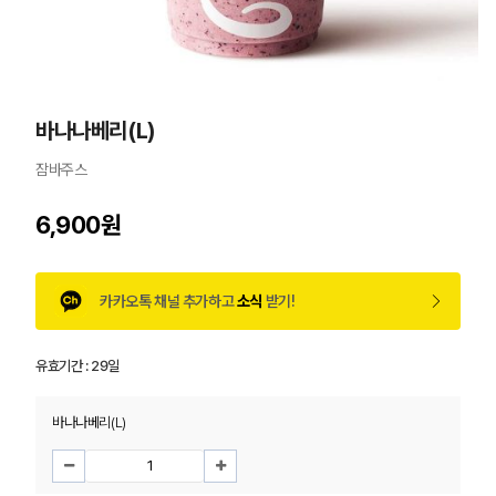
바나나베리(L)
잠바주스
6,900원
카카오톡 채널 추가하고
소식
받기!
유효기간 :
29일
바나나베리(L)