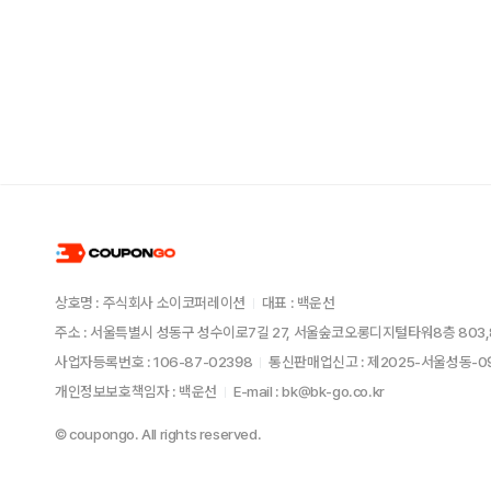
상호명 : 주식회사 소이코퍼레이션
대표 : 백운선
주소 : 서울특별시 성동구 성수이로7길 27, 서울숲코오롱디지털타워8층 803,
사업자등록번호 : 106-87-02398
통신판매업신고 : 제2025-서울성동-
개인정보보호책임자 : 백운선
E-mail : bk@bk-go.co.kr
© coupongo. All rights reserved.