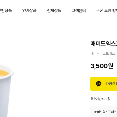
추천상품
인기상품
전체상품
고객센터
쿠폰 교환 방
매머드익스프
매머드익스프레스
3,500원
카카오
유효기간 :
30일
매머드익스프레스 한