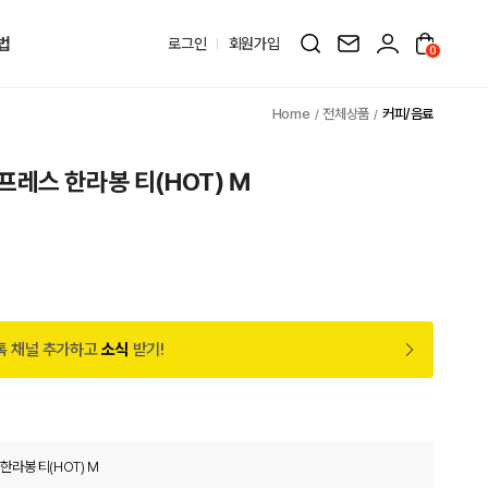
법
로그인
회원가입
0
전체상품
커피/음료
레스 한라봉 티(HOT) M
톡 채널 추가하고
소식
받기!
라봉 티(HOT) M