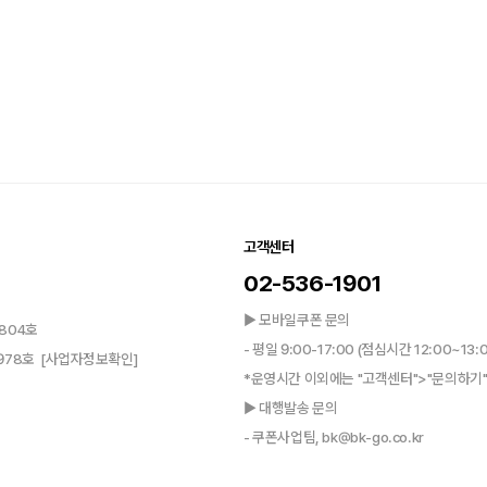
고객센터
02-536-1901
▶ 모바일쿠폰 문의
804호
- 평일 9:00-17:00 (점심시간 12:00~13:
0978호
[사업자정보확인]
*운영시간 이외에는 "고객센터">"문의하기"
▶ 대행발송 문의
- 쿠폰사업팀, bk@bk-go.co.kr