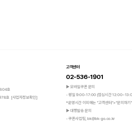
고객센터
02-536-1901
▶ 모바일쿠폰 문의
804호
- 평일 9:00-17:00 (점심시간 12:00~13:
0978호
[사업자정보확인]
*운영시간 이외에는 "고객센터">"문의하기"
▶ 대행발송 문의
- 쿠폰사업팀, bk@bk-go.co.kr