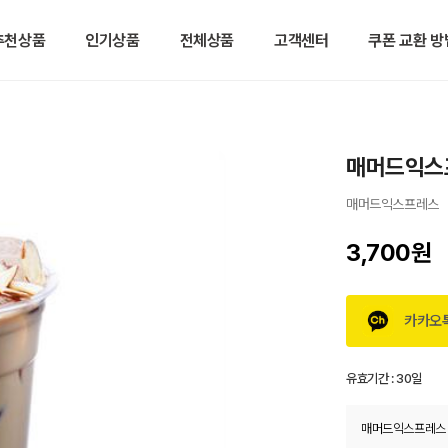
추천상품
인기상품
전체상품
고객센터
쿠폰 교환 방
매머드익스
매머드익스프레스
3,700원
카카오
유효기간 :
30일
매머드익스프레스 