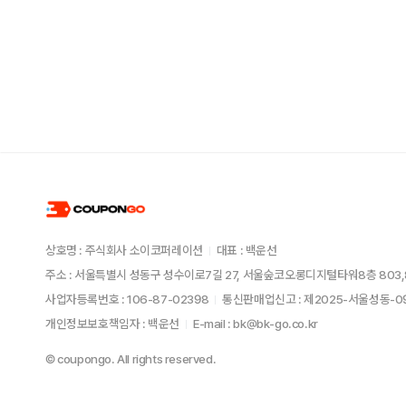
상호명 : 주식회사 소이코퍼레이션
대표 : 백운선
주소 : 서울특별시 성동구 성수이로7길 27, 서울숲코오롱디지털타워8층 803,
사업자등록번호 : 106-87-02398
통신판매업신고 : 제2025-서울성동-
개인정보보호책임자 : 백운선
E-mail : bk@bk-go.co.kr
© coupongo. All rights reserved.