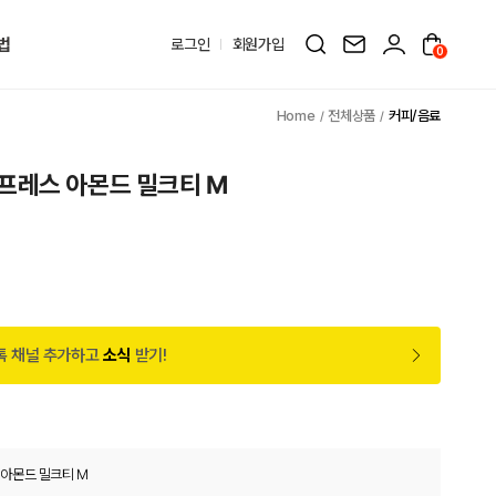
법
로그인
회원가입
0
전체상품
커피/음료
프레스 아몬드 밀크티 M
톡 채널 추가하고
소식
받기!
아몬드 밀크티 M