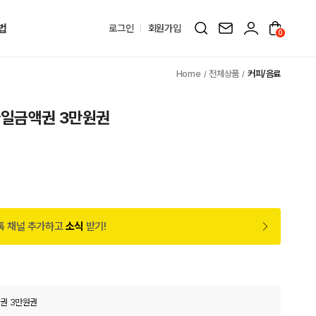
법
로그인
회원가입
0
전체상품
커피/음료
바일금액권 3만원권
원
톡 채널 추가하고
소식
받기!
권 3만원권