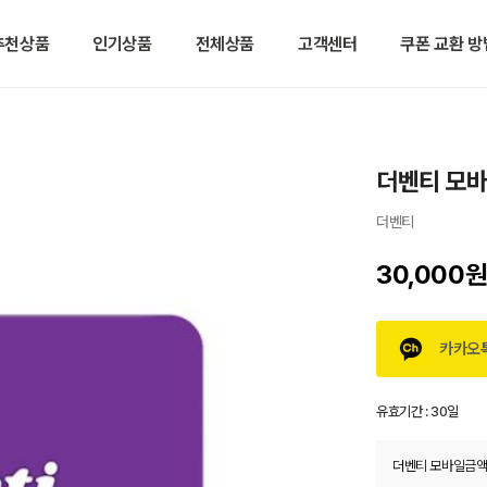
추천상품
인기상품
전체상품
고객센터
쿠폰 교환 방
더벤티 모
더벤티
30,000
카카오
유효기간 :
30일
더벤티 모바일금액