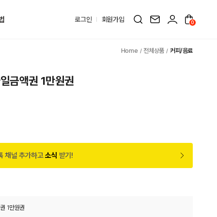
법
로그인
회원가입
0
전체상품
커피/음료
바일금액권 1만원권
톡 채널 추가하고
소식
받기!
권 1만원권