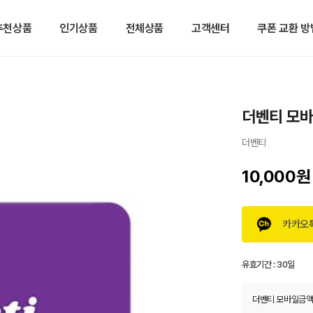
추천상품
인기상품
전체상품
고객센터
쿠폰 교환 방
더벤티 모
더벤티
10,000원
카카오
유효기간 :
30일
더벤티 모바일금액