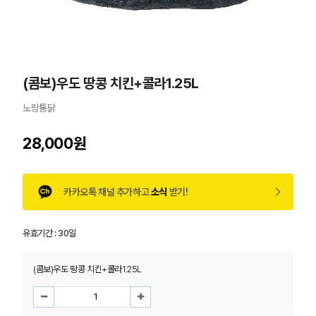
(콤보)우도 땅콩 치킨+콜라1.25L
노랑통닭
28,000원
카카오톡 채널 추가하고
소식
받기!
유효기간 :
30일
(콤보)우도 땅콩 치킨+콜라1.25L