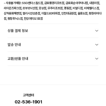
- 사용불가매장: SSG랜더스필드점, 금호통영리조트점, 금호화순아쿠아나점, 내원사점,
라이온즈파크점, 르부르낙산점, 망상점, 무주리조트점, 명동점, 비발디점, 비체팰리스점,
삼척용화해변점, 엘리시안강촌점, 이월드83타워점, 인천대공원점, 울릉도점, 평창라마다
점, 평창휘닉스점, 한강여의도1호점
상품 결제 정보
발송 안내
교환/반품 안내
고객센터
02-536-1901