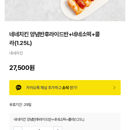
네네치킨 양념반후라이드반+네네소떡+콜
라(1.25L)
네네치킨
27,500원
카카오톡 채널 추가하고
소식
받기!
유효기간 :
29일
네네치킨 양념반후라이드반+네네소떡+콜라(1.25L)