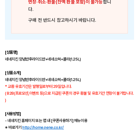
연장·취소·환불(잔액 환불 포함)이 불가능
합니
다.
구매 전 반드시 참고하시기 바랍니다.
[상품명]
네네치킨 양념반후라이드반+네네소떡+콜라(1.25L)
[상품소개]
네네치킨 양념반후라이드반+네네소떡+콜라(1.25L)
* 교환 유효기간은 발행일로부터 29일입니다.
( B2B(프로모션,이벤트 등)으로 지급된 쿠폰의 경우 환불 및 유효기간 연장이 불가합니다.
)
[사용방법]
- 네네치킨 홈페이지 또는 앱 내 [쿠폰사용하기] 메뉴이용
※ 바로가기
http://home.nene.co.kr/