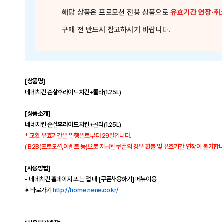
해당 상품은
프로모션 전용 상품
으로
유효기간 연장·취
구매 전 반드시 참고하시기 바랍니다.
[상품명]
네네치킨 순살후라이드치킨+콜라(1.25L)
[상품소개]
네네치킨 순살후라이드치킨+콜라(1.25L)
* 교환 유효기간은 발행일로부터 29일입니다.
( B2B(프로모션,이벤트 등)으로 지급된 쿠폰의 경우 환불 및 유효기간 연장이 불가합니다
[사용방법]
- 네네치킨 홈페이지 또는 앱 내 [쿠폰사용하기] 메뉴이용
※ 바로가기
http://home.nene.co.kr/