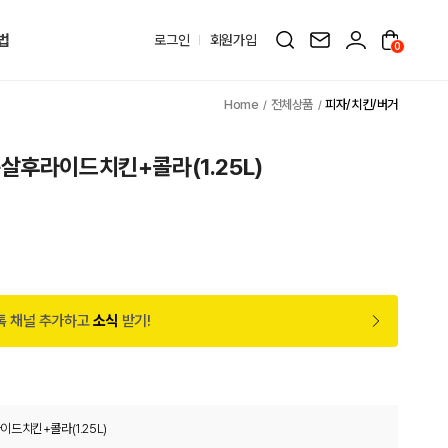
법
로그인
회원가입
0
전체상품
피자/치킨/버거
살후라이드치킨+콜라(1.25L)
톡 채널 추가하고
소식
받기!
드치킨+콜라(1.25L)