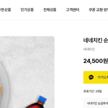
추천상품
인기상품
전체상품
고객센터
쿠폰 교환 방
네네치킨 순
네네치킨
24,500원
카카오
유효기간 :
29일
네네치킨 순살후라이