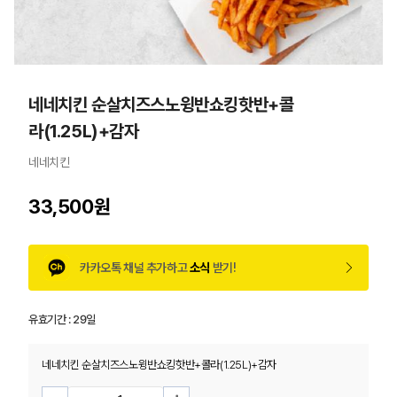
네네치킨 순살치즈스노윙반쇼킹핫반+콜
라(1.25L)+감자
네네치킨
33,500원
카카오톡 채널 추가하고
소식
받기!
유효기간 :
29일
네네치킨 순살치즈스노윙반쇼킹핫반+콜라(1.25L)+감자