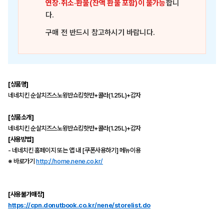
연장·취소·환불(잔액 환불 포함)이 불가능
합니
다.
구매 전 반드시 참고하시기 바랍니다.
[상품명]
네네치킨 순살치즈스노윙반쇼킹핫반+콜라(1.25L)+감자
[상품소개]
네네치킨 순살치즈스노윙반쇼킹핫반+콜라(1.25L)+감자
[사용방법]
- 네네치킨 홈페이지 또는 앱 내 [쿠폰사용하기] 메뉴이용
※ 바로가기
http://home.nene.co.kr/
[사용불가매장]
https://cpn.donutbook.co.kr/nene/storelist.do