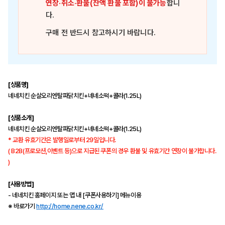
연장·취소·환불(잔액 환불 포함)이 불가능
합니
다.
구매 전 반드시 참고하시기 바랍니다.
[상품명]
네네치킨 순살오리엔탈파닭치킨+네네소떡+콜라(1.25L)
[상품소개]
네네치킨 순살오리엔탈파닭치킨+네네소떡+콜라(1.25L)
* 교환 유효기간은 발행일로부터 29일입니다.
( B2B(프로모션,이벤트 등)으로 지급된 쿠폰의 경우 환불 및 유효기간 연장이 불가합니다.
)
[사용방법]
- 네네치킨 홈페이지 또는 앱 내 [쿠폰사용하기] 메뉴이용
※ 바로가기
http://home.nene.co.kr/