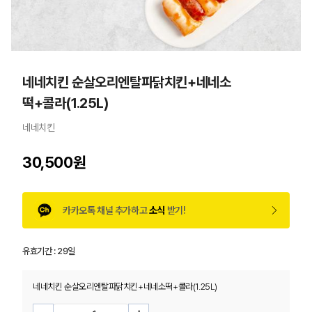
네네치킨 순살오리엔탈파닭치킨+네네소
떡+콜라(1.25L)
네네치킨
30,500원
카카오톡 채널 추가하고
소식
받기!
유효기간 :
29일
네네치킨 순살오리엔탈파닭치킨+네네소떡+콜라(1.25L)