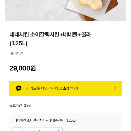
네네치킨 소이갈릭치킨+네네볼+콜라
(1.25L)
네네치킨
29,000원
카카오톡 채널 추가하고
소식
받기!
유효기간 :
29일
네네치킨 소이갈릭치킨+네네볼+콜라(1.25L)