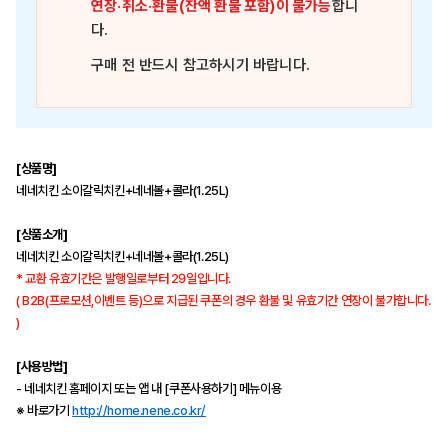
연장·취소·환불(잔액 환불 포함)이 불가능
합니
다.
구매 전 반드시 참고하시기 바랍니다.
[상품명]
네네치킨 소이갈릭치킨+네네볼+콜라(1.25L)
[상품소개]
네네치킨 소이갈릭치킨+네네볼+콜라(1.25L)
* 교환 유효기간은 발행일로부터 29일입니다.
( B2B(프로모션,이벤트 등)으로 지급된 쿠폰의 경우 환불 및 유효기간 연장이 불가합니다.
)
[사용방법]
- 네네치킨 홈페이지 또는 앱 내 [쿠폰사용하기] 메뉴이용
※ 바로가기
http://home.nene.co.kr/