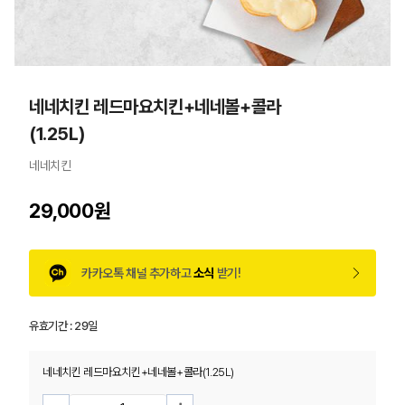
네네치킨 레드마요치킨+네네볼+콜라
(1.25L)
네네치킨
29,000원
카카오톡 채널 추가하고
소식
받기!
유효기간 :
29일
네네치킨 레드마요치킨+네네볼+콜라(1.25L)