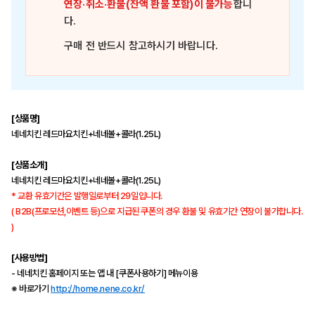
연장·취소·환불(잔액 환불 포함)이 불가능
합니
다.
구매 전 반드시 참고하시기 바랍니다.
[상품명]
네네치킨 레드마요치킨+네네볼+콜라(1.25L)
[상품소개]
네네치킨 레드마요치킨+네네볼+콜라(1.25L)
* 교환 유효기간은 발행일로부터 29일입니다.
( B2B(프로모션,이벤트 등)으로 지급된 쿠폰의 경우 환불 및 유효기간 연장이 불가합니다.
)
[사용방법]
- 네네치킨 홈페이지 또는 앱 내 [쿠폰사용하기] 메뉴이용
※ 바로가기
http://home.nene.co.kr/