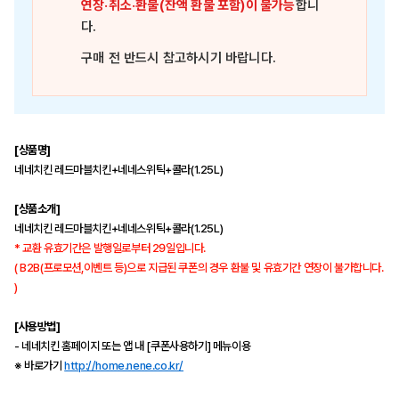
연장·취소·환불(잔액 환불 포함)이 불가능
합니
다.
구매 전 반드시 참고하시기 바랍니다.
[상품명]
네네치킨 레드마블치킨+네네스위틱+콜라(1.25L)
[상품소개]
네네치킨 레드마블치킨+네네스위틱+콜라(1.25L)
* 교환 유효기간은 발행일로부터 29일입니다.
( B2B(프로모션,이벤트 등)으로 지급된 쿠폰의 경우 환불 및 유효기간 연장이 불가합니다.
)
[사용방법]
- 네네치킨 홈페이지 또는 앱 내 [쿠폰사용하기] 메뉴이용
※ 바로가기
http://home.nene.co.kr/