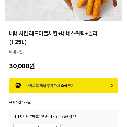
네네치킨 레드마블치킨+네네스위틱+콜라
(1.25L)
네네치킨
30,000원
카카오톡 채널 추가하고
소식
받기!
유효기간 :
29일
네네치킨 레드마블치킨+네네스위틱+콜라(1.25L)