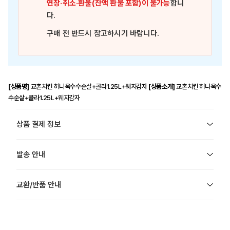
연장·취소·환불(잔액 환불 포함)이 불가능
합니
다.
구매 전 반드시 참고하시기 바랍니다.
[상품명]
교촌치킨 허니옥수수순살+콜라1.25L+웨지감자
[상품소개]
교촌치킨 허니옥수
수순살+콜라1.25L+웨지감자
상품 결제 정보
발송 안내
교환/반품 안내