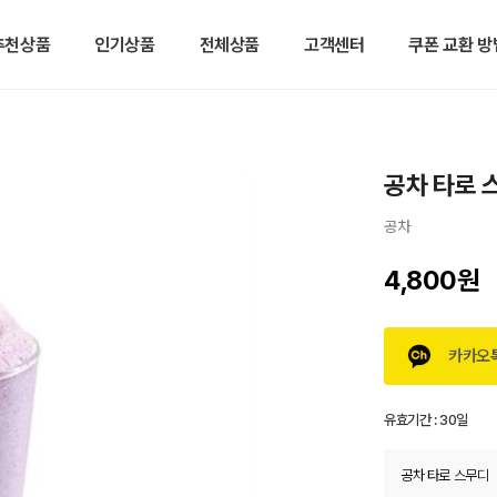
추천상품
인기상품
전체상품
고객센터
쿠폰 교환 방
공차 타로 
공차
4,800원
카카오
유효기간 :
30일
공차 타로 스무디