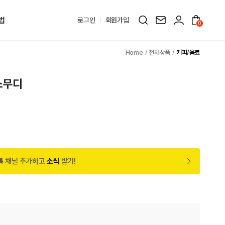
법
로그인
회원가입
0
전체상품
커피/음료
스무디
톡 채널 추가하고
소식
받기!