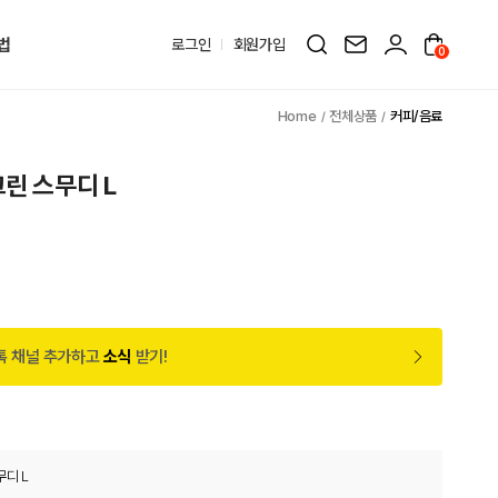
법
로그인
회원가입
0
전체상품
커피/음료
그린 스무디 L
톡 채널 추가하고
소식
받기!
무디 L