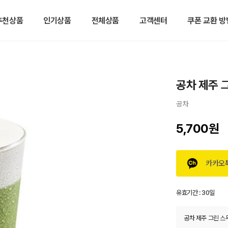
추천상품
인기상품
전체상품
고객센터
쿠폰 교환 방
공차 제주 
공차
5,700원
카카오
유효기간 :
30일
공차 제주 그린 스